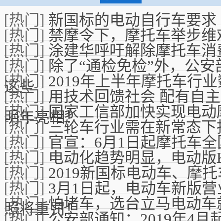
[热门]
新国标的电动自行车要求
[热门]
禁摩令下，摩托车举步维
[热门]
涂建华呼吁解除摩托车消
[热门]
除了“通检免检”外，公安
[热门]
2019年上半年摩托车行
这些
[热门]
用技术回馈社会 配有自
[热门]
国家工信部加快实现电动
明年亮相！
[热门]
三轮车行业需在新常态下
[热门]
官宣：6月1日起摩托车全
[热门]
电动化趋势明显，电动版KT
[热门]
2019新国标电动车、摩
[热门]
3月1日起，电动车新版
[热门]
怕堵车，选台立马电动车
照将重罚！
[热门]
公安部通知：2019年4