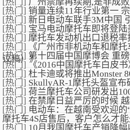
[热门]
广州禁摩再续期,是非成
[热门]
销量连续11年行业第一 
[热门]
新日电动车联手3M中国 
[热门]
宝马电动摩托车即将登陆
[热门]
摩托车发动机出口退税率提
[热门]
《广州市非机动车和摩托
[热门]
第十四届中国摩博会 重磅
议稿）》
[热门]
《2016中国摩托车白皮
[热门]
杜卡迪或将推出Monster 8
[热门]
SkullyAR-1摩托头盔宣
[热门]
荷兰摩托车公司研发出10
[热门]
在禁摩日益严厉的时候 
[热门]
电动车：在越南受欢迎的“
摩托车4S店售后，客户怎么才
[热门]
10月我国摩托车产销降幅