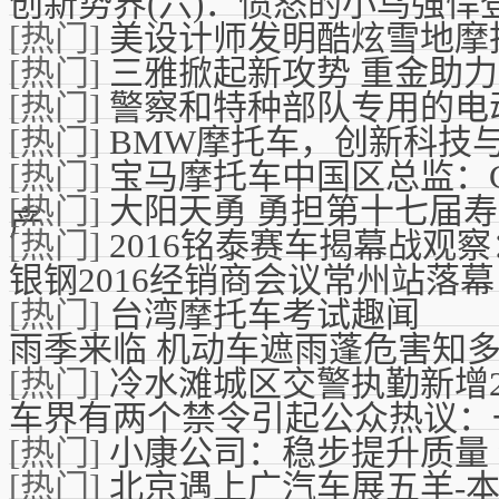
创新势界(六)：愤怒的小鸟强悍登
[热门]
美设计师发明酷炫雪地摩
[热门]
三雅掀起新攻势 重金助
[热门]
警察和特种部队专用的电动摩
[热门]
BMW摩托车，创新科技
[热门]
宝马摩托车中国区总监：G31
[热门]
大阳天勇 勇担第十七届
产
[热门]
2016铭泰赛车揭幕战观
银钢2016经销商会议常州站落幕
[热门]
台湾摩托车考试趣闻
雨季来临 机动车遮雨蓬危害知
[热门]
冷水滩城区交警执勤新增
车界有两个禁令引起公众热议：一
[热门]
小康公司：稳步提升质量
[热门]
北京遇上广汽车展五羊-