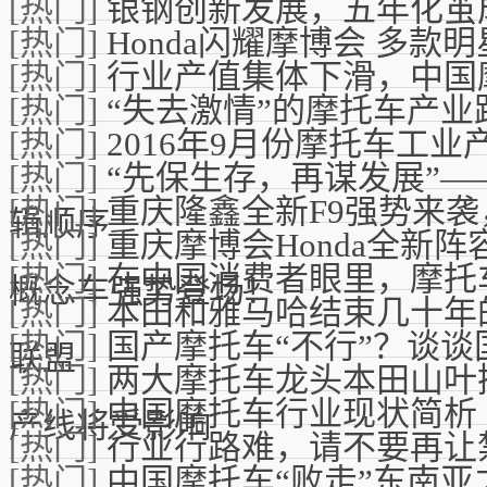
[热门]
银钢创新发展，五年化茧
[热门]
Honda闪耀摩博会 多款
[热门]
行业产值集体下滑，中国摩
[热门]
“失去激情”的摩托车产业
[热门]
2016年9月份摩托车工
[热门]
“先保生存，再谋发展”
[热门]
重庆隆鑫全新F9强势来
辑顺序
[热门]
重庆摩博会Honda全新
[热门]
在中国消费者眼里，摩托
概念车强势登场！
[热门]
本田和雅马哈结束几十年
[热门]
国产摩托车“不行”？谈
联盟
[热门]
两大摩托车龙头本田山叶
[热门]
中国摩托车行业现状简析
产线将受影响
[热门]
行业行路难，请不要再让
[热门]
中国摩托车“败走”东南