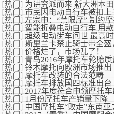
[热门]
为讲究派而来 新大洲本田
[热门]
市民因电动自行车被扣上
[热门]
左宗申：“禁限摩” 制约
[热门]
智能折叠电动自行车 用
[热门]
超级电动街车问世 最高时
[热门]
斯里兰卡禁止骑士带全盔，
[热门]
价格烂了，市场乱了！
[热门]
青岛2016年摩托车轮胎
[热门]
铃木摩托向欧洲市场推出 GS
[热门]
摩托车改装的合法范畴
[热门]
摩托车排放国四标准出台
[热门]
2017年度符合申领摩托
[热门]
1月份摩托车产销量下降
[热门]
中国摩托车“败走”东南亚