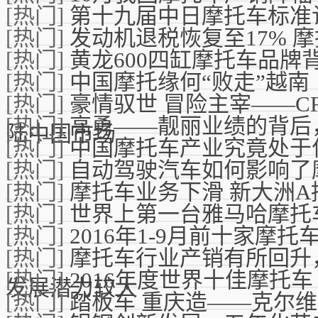
[热门]
第十九届中日摩托车标准
[热门]
发动机退税恢复至17% 
[热门]
黄龙600四缸摩托车品牌
[热门]
中国摩托缘何“败走”越南
[热门]
豪情驭世 冒险主宰——CFL100
[热门]
高勇——靓丽业绩的背后
陆中国市场
[热门]
中国摩托车产业究竟处于
[热门]
自动驾驶汽车如何影响了
[热门]
摩托车业务下滑 新大洲
[热门]
世界上第一台雅马哈摩托
[热门]
2016年1-9月前十家摩
[热门]
摩托车行业产销有所回升
[热门]
2016年度世界十佳摩托车
发展潜力较大
[热门]
踏板车 重庆造——克尔