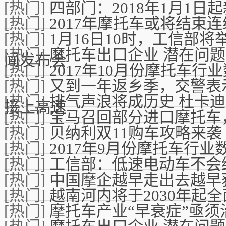
[热门]
四部门：2018年1月1
[热门]
2017年摩托车或将结束
[热门]
1月16日10时，工信部
[热门]
摩托车出口企业 潜在问
闻发布会
[热门]
2017年10月份摩托车行
[热门]
又到一年返乡季，交警表
[热门]
排气声浪将成历史 杜卡迪
接上高速
[热门]
宝马召回部分进口摩托车，
[热门]
贝纳利双11购车攻略来袭
[热门]
2017年9月份摩托车行业
[热门]
工信部：低速电动车不会
[热门]
中国摩企越早走出去越早
[热门]
越南河内将于2030年起
[热门]
摩托车产业“早衰症”亟须