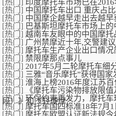
[热门]
印度摩托车市场已在201
[热门]
中国摩托车出口 重庆占
[热门]
中国摩企越早走出去越早
[热门]
巴基斯坦摩托车市场上的
[热门]
越南车友眼中的中国摩托
[热门]
广州禁摩近十年,交警建
[热门]
摩托车生产企业出口情况
[热门]
禁限摩那点事儿
[热门]
2017年5月二轮摩托车
[热门]
三雅“音乐摩托”获得国家
[热门]
淮海上榜2016年度江苏
[热门]
《摩托车污染物排放限值
[热门]
环保约束再发力，摩托车
段）》和《轻便摩...
[热门]
摩托车国四标准18年7月
[热门]
摩托车欧盟认证新法规今