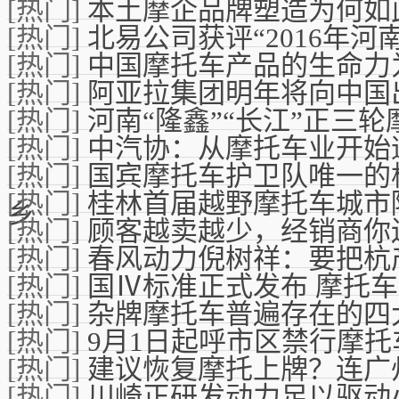
[热门]
本土摩企品牌塑造为何如
[热门]
北易公司获评“2016年河
[热门]
中国摩托车产品的生命力
[热门]
阿亚拉集团明年将向中国
[热门]
河南“隆鑫”“长江”正三
[热门]
中汽协：从摩托车业开始
[热门]
国宾摩托车护卫队唯一的
[热门]
桂林首届越野摩托车城市
乡
[热门]
顾客越卖越少，经销商你
[热门]
春风动力倪树祥：要把杭
[热门]
国Ⅳ标准正式发布 摩托车
[热门]
杂牌摩托车普遍存在的四
[热门]
9月1日起呼市区禁行摩托
[热门]
建议恢复摩托上牌？连广
[热门]
川崎正研发动力足以驱动