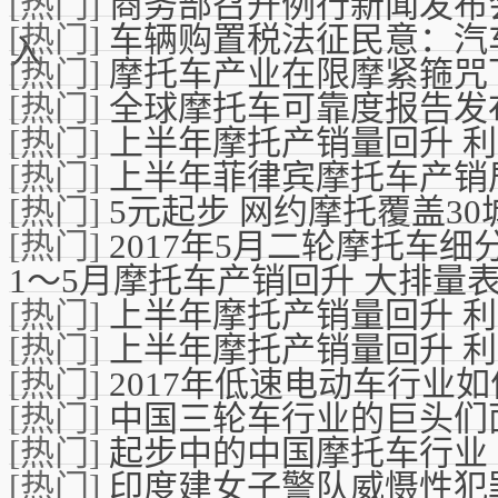
[热门]
商务部召开例行新闻发布
[热门]
车辆购置税法征民意：汽
入
[热门]
摩托车产业在限摩紧箍咒
[热门]
全球摩托车可靠度报告发
[热门]
上半年摩托产销量回升 
[热门]
上半年菲律宾摩托车产销
[热门]
5元起步 网约摩托覆盖3
[热门]
2017年5月二轮摩托车
1～5月摩托车产销回升 大排量
[热门]
上半年摩托产销量回升 
[热门]
上半年摩托产销量回升 
[热门]
2017年低速电动车行业
[热门]
中国三轮车行业的巨头们
[热门]
起步中的中国摩托车行业
[热门]
印度建女子警队威慑性犯