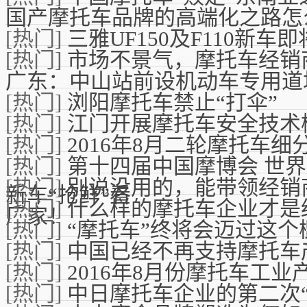
国产摩托车品牌的高端化之路怎
[热门]
三雅UF150及F110新车
[热门]
市场不景气，摩托车经销
广东：中山站前设机动车专用道
[热门]
浏阳摩托车禁止“打伞”
[热门]
江门开展摩托车安全技术
[热门]
2016年8月二轮摩托车
[热门]
第十四届中国摩博会 世
[热门]
别说没用的，能带领经销
新车“抢鲜”看
[热门]
什么样的摩托车企业才是
厂家！
[热门]
“摩托车”终将会迈过这个
[热门]
中国已经不再支持摩托车
[热门]
2016年8月份摩托车工
[热门]
中日摩托车企业的第二次