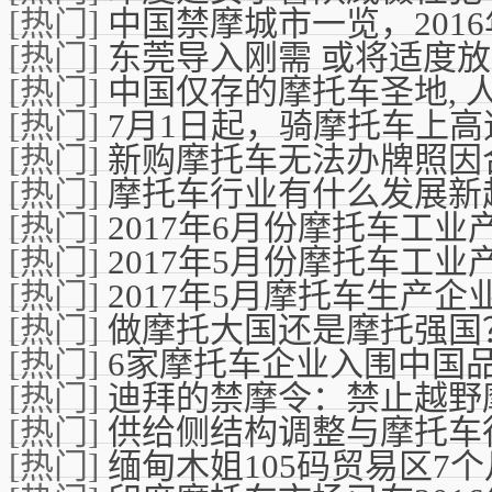
[热门]
中国禁摩城市一览，2016
[热门]
东莞导入刚需 或将适度
[热门]
中国仅存的摩托车圣地, 
[热门]
7月1日起，骑摩托车上
[热门]
新购摩托车无法办牌照因
[热门]
摩托车行业有什么发展新
[热门]
2017年6月份摩托车工
[热门]
2017年5月份摩托车工
[热门]
2017年5月摩托车生产
[热门]
做摩托大国还是摩托强国
[热门]
6家摩托车企业入围中国品
[热门]
迪拜的禁摩令：禁止越野
[热门]
供给侧结构调整与摩托车
[热门]
缅甸木姐105码贸易区7个