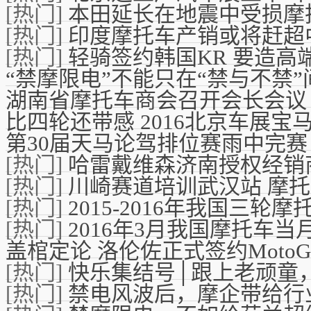
[热门]
本田延长在地震中受损摩
[热门]
印度摩托车产销或将赶超
[热门]
轻骑签约韩国KR 要造高
“禁摩限电”不能只在“禁与不禁”
湖南省摩托车商会召开会长会议
比四轮还带感 2016北京车展宝
第30届天马论驾排位赛雨中完赛
[热门]
哈雷戴维森济南授权经销
[热门]
川崎赛道培训武汉站 摩
[热门]
2015-2016年我国三
[热门]
2016年3月我国摩托车当月
盖棺定论 洛伦佐正式签约Moto
[热门]
快乐集结号│跟上老顽童
[热门]
禁电风波后，摩企带给行业