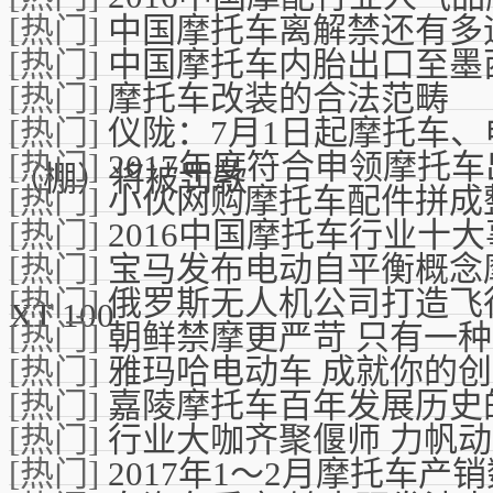
[热门]
中国摩托车离解禁还有多
[热门]
中国摩托车内胎出口至墨
[热门]
摩托车改装的合法范畴
[热门]
仪陇：7月1日起摩托车
[热门]
2017年度符合申领摩托
（棚）将被罚款
[热门]
小伙网购摩托车配件拼成
[热门]
2016中国摩托车行业十
[热门]
宝马发布电动自平衡概念摩托车M
[热门]
俄罗斯无人机公司打造飞
XT 100
[热门]
朝鲜禁摩更严苛 只有一
[热门]
雅玛哈电动车 成就你的
[热门]
嘉陵摩托车百年发展历史
[热门]
行业大咖齐聚偃师 力帆
[热门]
2017年1～2月摩托车产