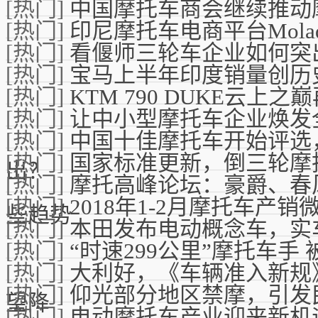
[热门]
中国摩托车商会继续推动
[热门]
印尼摩托车电商平台Mola
[热门]
看偃师三轮车企业如何突
[热门]
宝马上半年印度销量创历史
[热门]
KTM 790 DUKE云上之
[热门]
让中小型摩托车企业焕发
[热门]
中国十佳摩托车开始评选
[热门]
国家标准更新，倒三轮摩托
出？
[热门]
摩托高峰论坛：豪爵、春
[热门]
2018年1-2月摩托车产销
些趋势
[热门]
本田发布电动概念车，实
[热门]
“时速299公里”摩托车手
[热门]
大利好，《车辆准入新规
[热门]
仰光部分地区禁摩，引发
望降
[热门]
电动摩托车产业迎来新机