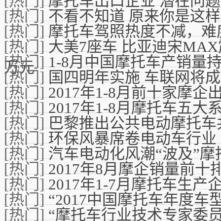
[热门]
摩托车出口企业 潜在问
[热门]
不看不知道 原来你是这
[热门]
摩托车驾照热度不减，难
[热门]
大美7座车 比亚迪宋MAX震撼
[热门]
1-8月中国摩托车产销量
万元
[热门]
国四明年实施 车联网将
[热门]
2017年1-8月前十家摩
[热门]
2017年1-8月摩托车五
[热门]
巴黎推出公共电动摩托车
[热门]
环保风暴席卷电动车行业
[热门]
汽车电动化风潮“波及”摩
[热门]
2017年8月摩企销量前十
[热门]
2017年1-7月摩托车生
[热门]
“2017中国摩托车年度车
[热门]
“摩托车行业技术专家委员