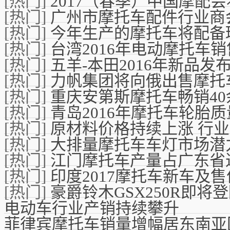
[热门]
2017（春季）中国摩配
[热门]
广州市摩托车配件行业商
[热门]
今年生产的摩托车将配备
[热门]
台湾2016年电动摩托车
[热门]
五羊-本田2016年新品
[热门]
力帆集团将向俄出售摩托
[热门]
重庆安第斯摩托车畅销4
[热门]
青岛2016年摩托车轮胎
[热门]
原材料价格持续上涨 行
[热门]
大排量摩托车车灯市场潜
[热门]
江门摩托车产量占广东省
[热门]
印度2017摩托车新车及售
[热门]
豪爵铃木GSX250R即将
电动车行业产销持续攀升
菲律宾摩托车销量增幅居东南亚