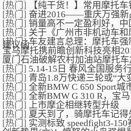
[热门]
【纯干货！】常用摩托车
[热门]
奋进2016——重庆万强
[热门]
销量高不一定盈利好，中
[热门]
关于《广州市非机动车和
[热门]
车友建言总理：摩托车强
建议函
宝马摩托携前瞻创新科技亮相201
厦门石油破解农村加油站摩托车
[热门]
5.14-15日 春风全国服
[热门]
青岛1.8万快递三轮或“大
[热门]
全新BMW C 650 Spor
[热门]
全新BMW G 310 R，宝马
[热门]
上市摩企相继转型升级
[热门]
夏天到了，骑摩托车记得
[热门]
实测标致 speedfight3-1