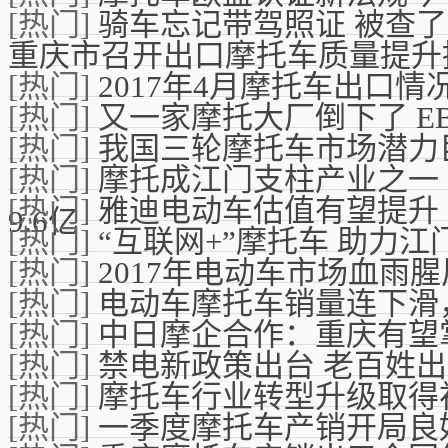
[热门]
骑车忘记带驾照证 被查
重庆市召开出口摩托车质量提升
[热门]
2017年4月摩托车出口情
[热门]
又一家摩托大厂倒下了 E
[热门]
我国三轮摩托车市场潜力
[热门]
摩托成江门支柱产业之一 
[热门]
雅迪电动车估值有望提升
9.6亿
[热门]
“互联网+”摩托车 助力江
[热门]
2017年电动车市场血雨腥
[热门]
电动车摩托车销量连下滑
[热门]
中日摩企合作：重庆有望
[热门]
禁电新政策出台 老百姓
[热门]
摩托车行业转型升级取得
[热门]
一季度摩托车产销开局良