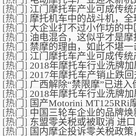
[热门]
江门摩托车产业可成传统
[热门]
摩托机车中的战斗机，全
[热门]
大企业打不过小作坊的中
[热门]
油电混合，这似乎才是摩
[热门]
禁摩的理由，如此不堪一
[热门]
江门摩托车产业可成传统
[热门]
2018年摩托车行业洗牌加
[热门]
2017年摩托车产销止跌回
[热门]
广西解除“禁限摩”已进入
[热门]
2018年摩托车行业洗牌加
[热门]
国产Motorini MT125
[热门]
中国三轮车企业的品牌焕
[热门]
东盟零关税或被取消 进
[热门]
国内摩企投诉零关税政策