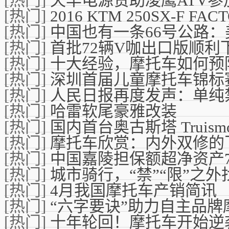
[热门]
天丰电源赞助凌鹰ATV参
[热门]
2016 KTM 250SX-F FA
[热门]
中国也有一条66号公路
[热门]
首批72辆V咖出口版顺利
[热门]
十大经验，摩托车如何预
[热门]
深圳首届儿童摩托车锦标
[热门]
人民日报再度发声：单纯
[热门]
哈雷软尾豪雅改装
[热门]
国内首台奥古斯塔 Truismo V
[热门]
摩托车欣赏：内外双修的
[热门]
中国嘉陵担保额超净资产7
[热门]
城市骑行，“禁”“限”之外
[热门]
4月我国摩托车产销简讯
[热门]
“六字要诀”助力自主品
[热门]
十年轮回！摩托车开始逆