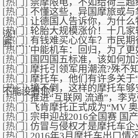
[热门]
禁摩限电，不如给荷兰超
[热门]
不懂这些，异国摩旅或与
[热门]
让德国人告诉你，为什么
[热门]
轮胎大规模涨价！十几家
淡！
[热门]
有钱难买心仪车？市民期
断……
[热门]
中能机车：回归，为了更
[热门]
国四国五标准，该如何加
[热门]
摩托引领军用潮流?殊不
[热门]
摩托车，他们有许多关于
[热门]
撞不倒，这样的摩托车够
不能没有你！
[热门]
推进“互联网 流通”，李
[热门]
飞肯摩托正式成为“MV 
[热门]
宗申迎战2016全国赛 
[热门]
仿冒与侵权才是摩托车企
[热门]
2016年3月摩托车出口情