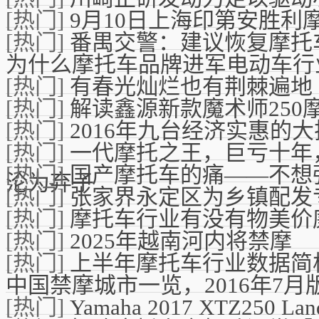
[热门]
9月10日上海印第安胜利
[热门]
番禺交警：建议恢复摩托
为什么摩托车品牌进军电动车行
[热门]
有春光灿烂也有荆棘遍地
[热门]
解读鑫源新款魔术师250
[热门]
2016年九台经济实惠的
[热门]
一代摩托之王，巨亏十年
[热门]
国产摩托车的痛——不想
沦为弃子
[热门]
张家界永定区为乡镇配发
[热门]
摩托车行业有没有物美价
[热门]
2025年越南河内将禁摩
[热门]
上半年摩托车行业数据简
中国禁摩城市一览，2016年7月
[热门]
Yamaha 2017 XTZ250 Lan