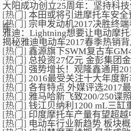
大阳成功创立25周年：坚持科技
[热门]
本田或将引进摩托车安全
[热门]
宗申发动机2017决胜终
车
雅迪：Lightning想要让电动摩
揭秘雅迪电动车2017春季热销
[热门]
鑫源旗下SWM复古车GM
[热门]
总投资27亿元 金彭集团
[热门]
强势增长！观隆鑫通用20
[热门]
2016最受关注十大年度新
[热门]
各有特点 外媒评选201
[热门]
雅马哈新飞致200/250谍
[热门]
钱江贝纳利1200 mL三
[热门]
印度摩托车产量有望超越
[热门]
电动车行业新趋势 板块