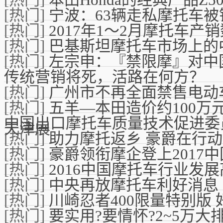
[热门]
宁波：63辆走私摩托车被
[热门]
2017年1～2月摩托车产
[热门]
巴基斯坦摩托车市场上的
[热门]
左宗申：『禁限摩』对中
传统营销将死，活路在何方？
[热门]
广州市不再全面禁售电动
[热门]
五羊—本田造价约100万
中国出口摩托车质量技术促进委
天津展
[热门]
助力摩托返乡 豪爵在行动
[热门]
豪爵领衔摩企登上2017
[热门]
2016中国摩托车行业发
[热门]
中央再放摩托车利好消息
[热门]
川崎忍者400限量特别版
[热门]
要实用?要情怀?2~5万大