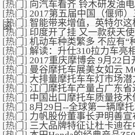
[热门]
向汽车看齐 铃木研发油
[热门]
2017第五届中国（偃师
[热门]
智能带来增值，英特尔这
函
[热门]
印度开了挂 又一款获天
[热门]
机动车种类繁多 不应有“
[热门]
解读：升仕310拉力车亮
[热门]
2017重庆摩博会 9月22
[热门]
曼谷摩托车展美女如云 MO
[热门]
大排量摩托车车灯市场潜
[热门]
江门摩托车产量占广东省
[热门]
中国出口摩托车质量技术
[热门]
8月29日--全球第一辆摩
[热门]
力帆股份董事长尹明善宣
[热门]
三大品牌特征让杜卡迪在
[热门]
本田Honda的经典产品Z5