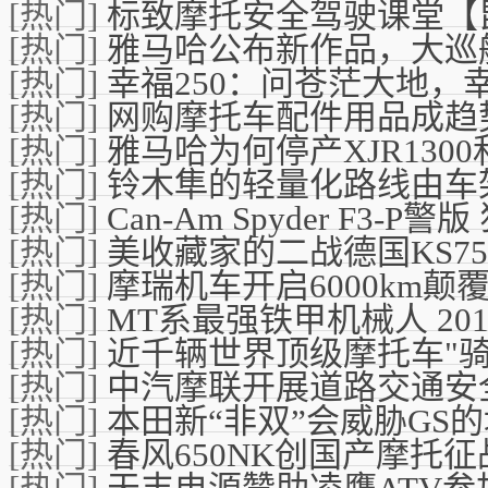
[热门]
标致摩托安全驾驶课堂【
[热门]
雅马哈公布新作品，大巡航
[热门]
幸福250：问苍茫大地，
[热门]
网购摩托车配件用品成趋
[热门]
雅马哈为何停产XJR1300和X
[热门]
铃木隼的轻量化路线由车
[热门]
Can-Am Spyder F3-P
[热门]
美收藏家的二战德国KS7
[热门]
摩瑞机车开启6000km颠
[热门]
MT系最强铁甲机械人 2016 
[热门]
近千辆世界顶级摩托车"骑
[热门]
中汽摩联开展道路交通安
[热门]
本田新“非双”会威胁GS
[热门]
春风650NK创国产摩托