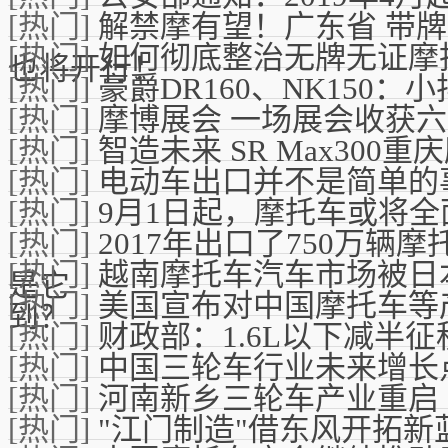
[热门]
解禁摩有望！广东省 带
[热门]
如何彻底整治无牌无证摩
也将开行！
[热门]
豪爵DR160、NK150
[热门]
摩博展会 一场展会收获
[热门]
智造未来 SR Max300
[热门]
电动车出口并不是简单的
[热门]
9月1日起，摩托车或将全
[热门]
2017年出口了750万
[热门]
越南摩托车汽车市场被日
是它
[热门]
美国宣布对中国摩托车等产
到？
[热门]
财政部：1.6L以下减半
[热门]
中国三轮车行业未来增长
[热门]
河南新乡三轮车产业重启
[热门]
"江门制造"借东风开拓新