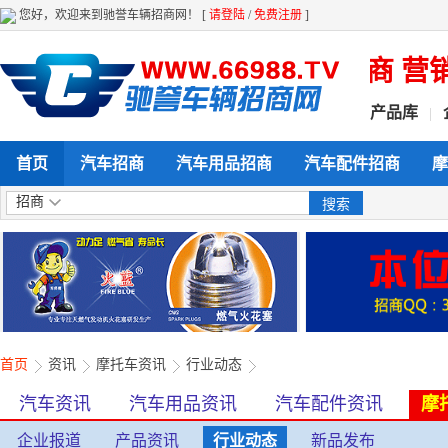
您好，欢迎来到驰誉车辆招商网！ [
请登陆
/
免费注册
]
方位给力企业产品展示 招商 营销 推
产品库
|
首页
汽车招商
汽车用品招商
汽车配件招商
摩
招商
首页
资讯
摩托车资讯
行业动态
汽车资讯
汽车用品资讯
汽车配件资讯
摩
企业报道
产品资讯
行业动态
新品发布