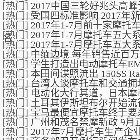
[热门]
2017中国三轮好兆头高
[热门]
受国四标准影响 2017年
[热门]
2017年1-7月前十家摩
[热门]
2017年1-7月摩托车五
名
[热门]
2017年1-7月摩托车五
[热门]
中缅边境 每年销售近百
[热门]
学生打造出电动摩托车EM
[热门]
本田间谍照流出 150SS R
[热门]
台湾人谈摩托车和交通拥
[热门]
电动化大行其道，日本摩
[热门]
土耳其伊斯坦布尔开始流
[热门]
宝马最便宜摩托车终于要
[热门]
广州和茂名禁摩新政 9月
[热门]
2017年7月摩托车生产