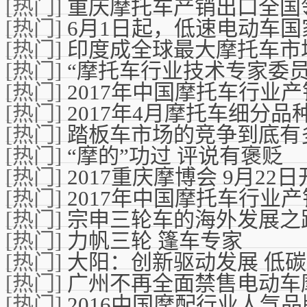
[热门]
重庆摩托车产销出口全国
[热门]
6月1日起，低速电动车
[热门]
印度成全球最大摩托车市
[热门]
“摩托车行业技术专家委员
[热门]
2017年中国摩托车行业
[热门]
2017年4月摩托车细分
[热门]
踏板车市场的竞争到底有
[热门]
“摩的”功过 评说有褒贬
[热门]
2017重庆摩博会 9月22
[热门]
2017年中国摩托车行业
[热门]
宗申三轮车的海外发展之
[热门]
力帆三轮 篷车专家
[热门]
大阳：创新驱动发展 低
[热门]
广州不再全面禁售电动车
[热门]
2016中国摩配行业人气