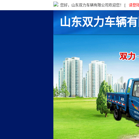
您好，山东双力车辆有限公司欢迎您！ [
请登
山东双力车辆有