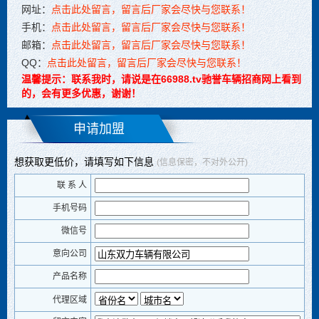
网址：
点击此处留言，留言后厂家会尽快与您联系！
手机：
点击此处留言，留言后厂家会尽快与您联系！
邮箱：
点击此处留言，留言后厂家会尽快与您联系！
QQ：
点击此处留言，留言后厂家会尽快与您联系！
温馨提示：联系我时，请说是在66988.tv驰誉车辆招商网上看到
的，会有更多优惠，谢谢！
申请加盟
想获取更低价，请填写如下信息
(信息保密，不对外公开)
联 系 人
手机号码
微信号
意向公司
产品名称
代理区域