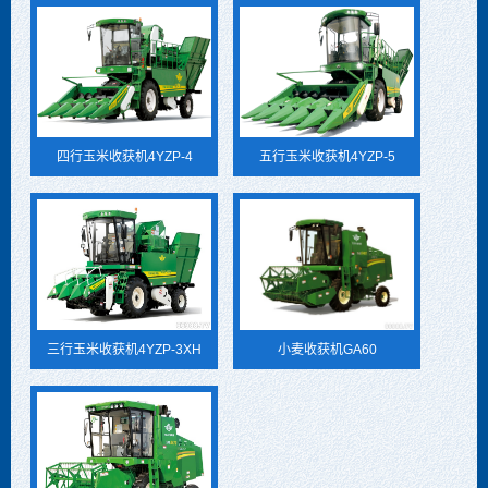
四行玉米收获机4YZP-4
五行玉米收获机4YZP-5
三行玉米收获机4YZP-3XH
小麦收获机GA60