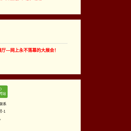
展厅—网上永不落幕的大展会！
联系
号-1
。