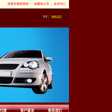
驰誉车辆招商网
|
收藏本公司
|
会员中心
PV：
101122
代理
客户留言
联系我们