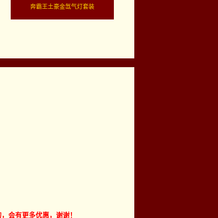
奔霸王土豪金氙气灯套装
到的，会有更多优惠，谢谢！