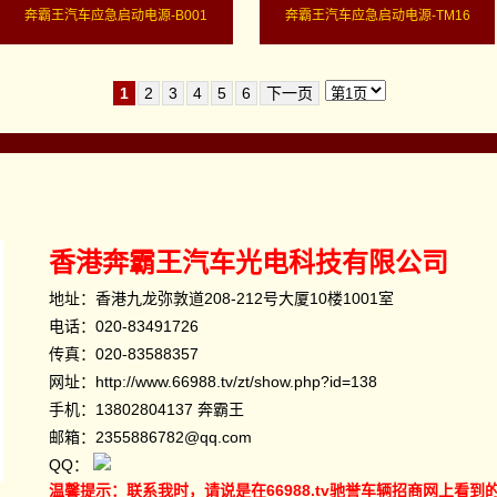
奔霸王汽车应急启动电源-B001
奔霸王汽车应急启动电源-TM16
1
2
3
4
5
6
下一页
香港奔霸王汽车光电科技有限公司
地址：香港九龙弥敦道208-212号大厦10楼1001室
电话：
020-83491726
传真：020-83588357
网址：
http://www.66988.tv/zt/show.php?id=138
手机：
13802804137
奔霸王
邮箱：2355886782@qq.com
QQ：
温馨提示：联系我时，请说是在66988.tv驰誉车辆招商网上看