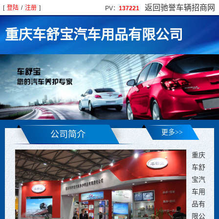
返回驰誉车辆招商网
[
登陆
/
注册
]
PV：
137221
重庆车舒宝汽车用品有限公司
更多>>
公司简介
重庆
车舒
宝汽
车用
品有
限公