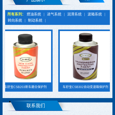
所有系列：
燃油系统
|
进气系统
|
润滑系统
|
波箱系统
|
转向系统
|
制动系统
|
车舒宝CSB203新车磨合保护剂
车舒宝CSB302自动变速箱保护剂
联系我们