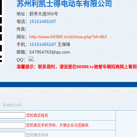
苏州利凯士得电动车有限公司
地址：葑亭大道355号
电话：
15151465187
传真：
网址：
http://www.66988.tv/zt/show.php?id=462
手机：
15151465187
王保锋
邮箱：547854763@qq.com
QQ：
温馨提示：联系我时，请说是在66988.tv驰誉车辆招商网上
，不对外公开)
您的真实姓名
您的真实手机号码，方便企业与您联系
您的微信号码