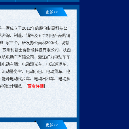
更多>>
一家成立于2012年的股份制高科技公
术咨询、制造、销售及五金机电产品的销
作厂家三个，研发办公面积300㎡，现有
、苏州利凯士得新能科技有限公司、陕西
联航电动车有限公司、浙江好力电动车车
纯电动车辆：电动观光车、电动巡逻车、
、流动警务室、电动小巴、电动货车、电
新能源电动代步车、电动出租车、电动多
计理念... [
查看详细
]
更多>>