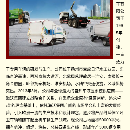
车有
限公
司于
199
5年
创
建，
一直
致力
于专用车辆的研发与生产。公司位于扬州市宝应县氾水工业园，东
临京沪高速，西濒京杭大运河，北承周总理故居—淮安，南接长三
角金融圈，毗邻扬泰机场、淮安机场，水陆空交通便捷，区域优势
突出。2013年3月，公司与全球最大的自卸车液压系统供应商——
海沃集团建立战略合作关系，在秉承企业原有“经营创新、追求卓
越”的理念基础上，依托海沃集团广阔的市场平台和丰富的发展经
验，引入欧洲一流的生产技术和设计理念，逐步将产品线延伸至环
卫车辆和随车起重机车辆生产领域。现公司占地面积50000平米，
拥有剪冲、组焊、涂装、总装四条生产线，形成年产3000辆专用