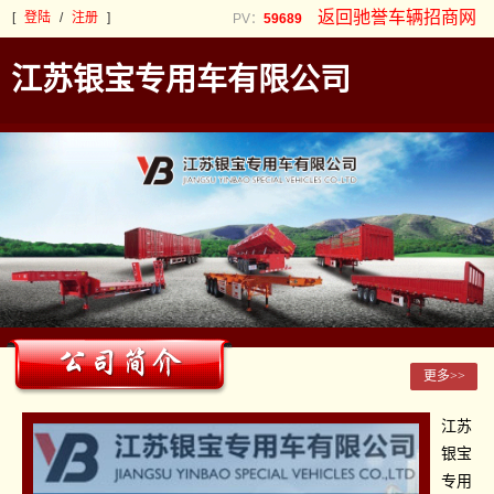
返回驰誉车辆招商网
[
登陆
/
注册
]
PV：
59689
江苏银宝专用车有限公司
更多>>
江苏
银宝
专用