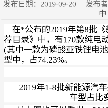
发布日期：2019-09-20 发
中
在*公布的2019年第8批
荐目录》中，有170款纯电
(其中一款为磷酸亚铁锂电池
型中，占74.23%。
2019年1-8批新能源
车型占比