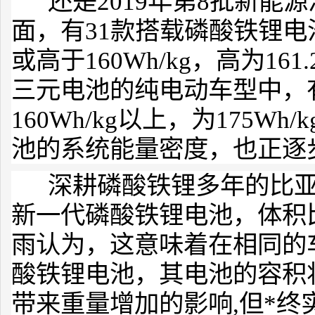
还是2019年第8批新能
面，有31款搭载磷酸铁锂
或高于160Wh/kg，高为161
三元电池的纯电动车型中，
160Wh/kg以上，为175W
池的系统能量密度，也正逐
深耕磷酸铁锂多年的比亚迪
新一代磷酸铁锂电池，体积
雨认为，这意味着在相同的
酸铁锂电池，其电池的容积
带来重量增加的影响,但*