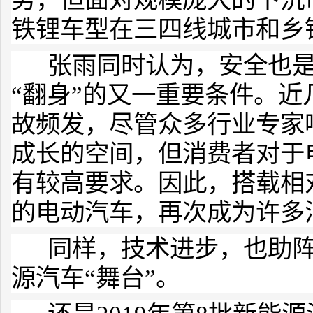
势，但面对规模庞大的下沉
铁锂车型在三四线城市和乡
张雨同时认为，安全也是
“翻身”的又一重要条件。
故频发，尽管众多行业专家
成长的空间，但消费者对于
有较高要求。因此，搭载相
的电动汽车，再次成为许多
同样，技术进步，也助阵
源汽车“舞台”。