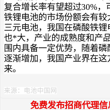
复合增长率有望超过30%，
铁锂电池的市场份额会有较
三元电池，我国在磷酸铁锂
也*大，产业的成熟度和产
围内具备一定优势，随着磷
逐渐增加，我国产业界在这
来。
来源：电池中国网
免费发布招商代理信