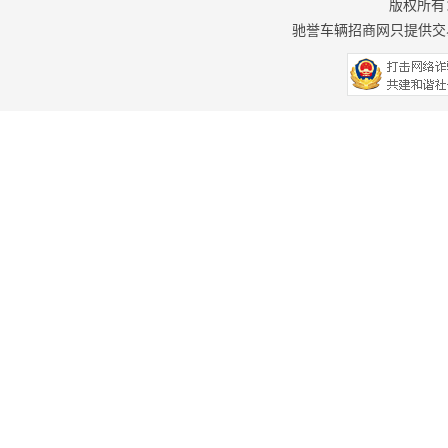
版权所有：驰
驰誉车辆招商网只提供交