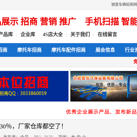
驰誉车辆招商网
示 招商 营销 推广
手机扫描 智能上
产品库
企业库
4S店大全
关于我们
在线留言
|
|
|
|
招商
摩托车招商
摩托车配件招商
展会信息
行业
30％，厂家仓库都空了！