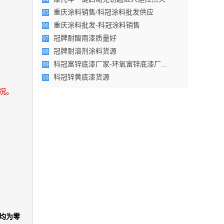
重庆涂料销售/科冠涂料批发供应
05
重庆涂料批发-科冠涂料销售
06
冠牌耐酸雨漆质量好
07
冠牌耐溶剂涂料货源
08
科冠富锌底漆厂家-环氧富锌底漆厂...
09
科冠锌黄底漆货源
10
情况。
均为零