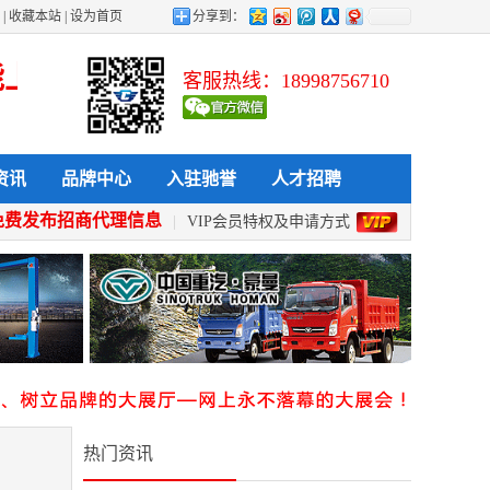
|
收藏本站
|
设为首页
分享到：
传 发布 查看 采购 全天候 全方位给
客服热线：18998756710
资讯
品牌中心
入驻驰誉
人才招聘
免费发布招商代理信息
|
VIP会员特权及申请方式
热门资讯