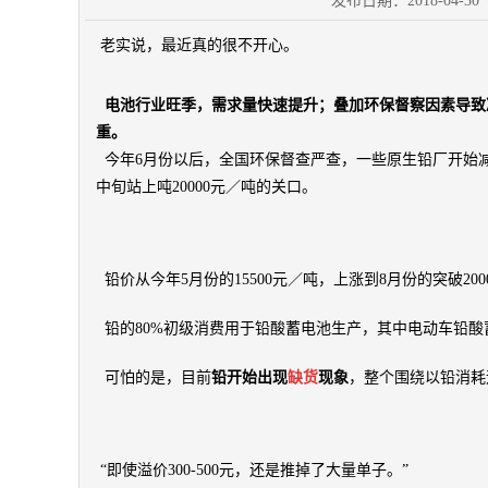
发布日期：2018-04-
老实说，最近真的很不开心。
电池行业旺季，需求量快速提升；叠加环保督察因素导致
重。
今年6月份以后，全国环保督查严查，一些原生铅厂开始
中旬站上吨20000元／吨的关口。
铅价从今年5月份的15500元／吨，上涨到8月份的突破200
铅的80%初级消费用于铅酸蓄电池生产，其中电动车铅酸蓄
可怕的是，目前
铅开始出现
缺货
现象
，整个围绕以铅消耗
“即使溢价300-500元，还是推掉了大量单子。”