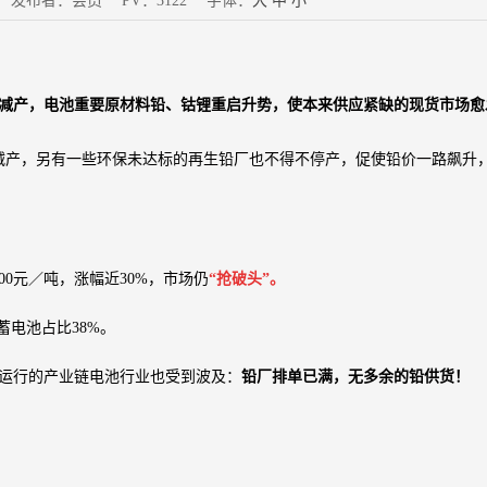
30 发布者：会员 PV：3122 字体：
大
中
小
减产，电池重要原材料铅、钴锂重启升势，使本来供应紧缺的现货市场愈
减产，另有一些环保未达标的再生铅厂也不得不停产，促使铅价一路飙升，
00元／吨，涨幅近30%，市场仍
“抢破头”。
电池占比38%。
运行的产业链电池行业也受到波及：
铅厂排单已满，无多余的铅供货！