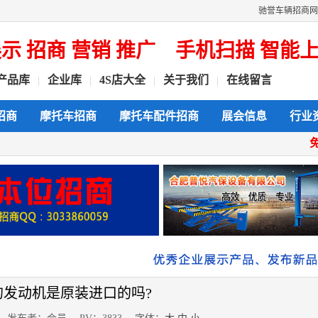
驰誉车辆招商网
招商 营销 推广
手机扫描 智能上传
产品库
企业库
4S店大全
关于我们
在线留言
|
|
|
|
招商
摩托车招商
摩托车配件招商
展会信息
行业
的发动机是原装进口的吗?