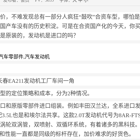
29 发布者：会员 PV：3833 字体：
大
中
小
价，不难发现总有一部分人疯狂“鼓吹”合资车型，哪怕
国产车没有的历史积淀。可是在合资国产化的今天，你
是原装的，发动机是进口的吗？
春EA211发动机工厂车间一角
型的定位策略和成本，分为2种情况。
口和原版零部件进口组装。例如丰田汉兰达，全系进口
.5L也是和埃尔法共享。这款2.0T发动机代号为8AR-FT
涡轮双涡管，双喷射、双循环系统，有着诸多的黑科技
率和性能一直都是同级的标杆存在，加价难求的好货色。