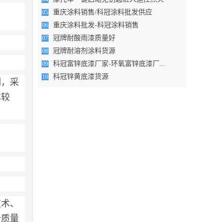
重庆涂料销售/科冠涂料批发供应
05
重庆涂料批发-科冠涂料销售
06
冠牌耐酸雨漆质量好
07
冠牌耐溶剂涂料货源
08
科冠富锌底漆厂家-环氧富锌底漆厂...
09
科冠锌黄底漆货源
10
制，采
本较
技术、
分质量