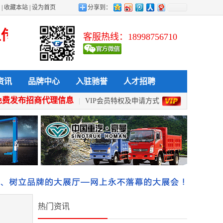
|
收藏本站
|
设为首页
分享到：
 发布 查看 采购 全天候 全方位给力
客服热线：18998756710
资讯
品牌中心
入驻驰誉
人才招聘
免费发布招商代理信息
|
VIP会员特权及申请方式
热门资讯