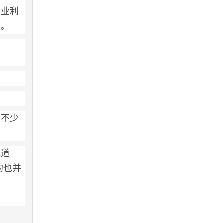
企业利
的。
，不少
化道
的也并