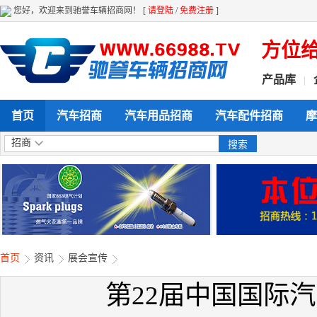
您好，欢迎来到驰誉车辆招商网！ [
请登陆
/
免费注册
]
 发布 查看 采购 全天候 全方位给力
产品库
|
首页
汽车招商
汽车用品招商
汽车配件招商
摩
招商
首页
资讯
展会宣传
第22届中国国际