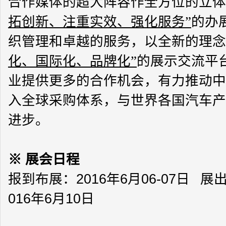
合作媒体的超大阵容作全方位的立体
拓创新、注重实效、强化服务
”
的办
织管理和卓越的服务，以全新的理念
化、国际化、品牌化
”
的展示交流平
业提供更多的合作机会，有力推动中
入全球采购体系，与世界各国汽车产
进步。
※
展会日程
报到布展：
2016
年
6
月
06
-07
日 展
016
年
6
月
10
日