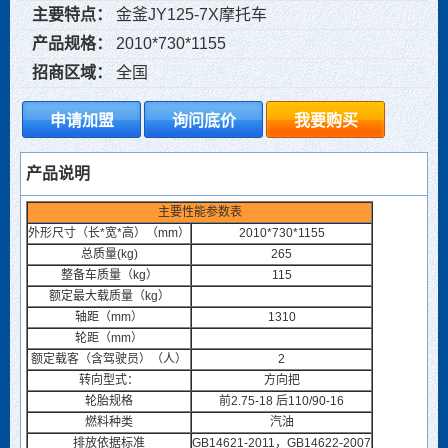
主要特点：
金釜JY125-7X摩托车
产品规格：
2010*730*1155
招商区域：
全国
产品说明
主要性能参数表
外形尺寸（长*宽*高）（mm）
2010*730*1155
总质量(kg)
265
整备车质量（kg）
115
额定最大载质量（kg）
轴距（mm）
1310
轮距（mm）
额定载客（含驾驶员）（人）
2
转向型式：
方向把
轮胎规格
前2.75-18 后110/90-16
燃料种类
汽油
排放依据标准
GB14621-2011，GB14622-2007