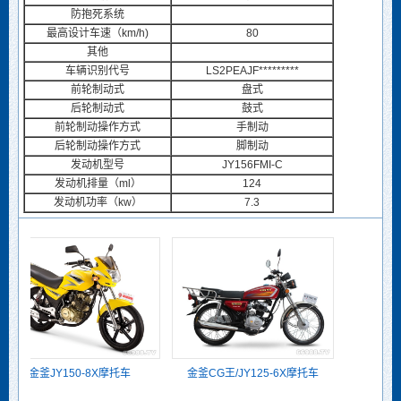
防抱死系统
最高设计车速（km/h)
80
其他
车辆识别代号
LS2PEAJF*********
前轮制动式
盘式
后轮制动式
鼓式
前轮制动操作方式
手制动
后轮制动操作方式
脚制动
发动机型号
JY156FMI-C
发动机排量（ml）
124
发动机功率（kw）
7.3
金釜JY150-8X摩托车
金釜CG王/JY125-6X摩托车
金釜