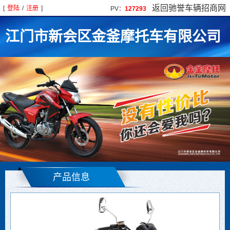
返回驰誉车辆招商网
[
登陆
/
注册
]
PV：
127293
江门市新会区金釜摩托车有限公司
产品信息