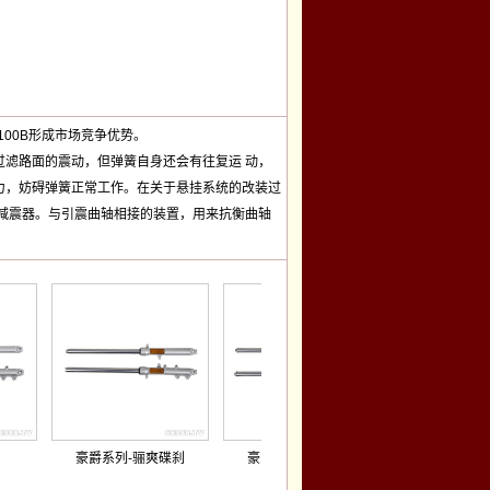
00B
形成市场竞争优势。
滤路面的震动，但弹簧自身还会有往复运 动，
力，妨碍弹簧正常工作。在关于悬挂系统的改装过
减震器。与引震曲轴相接的装置，用来抗衡曲轴
豪爵系列-骊爽碟刹
豪爵系列-骊爽鼓刹
铃木王碟刹