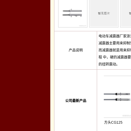
电动车减震器厂家浙
减震器主要用来抑制
产品说明
而减震器就是用来抑
程 中，硬的减震器
的扭转震动。
公司最新产品
En碟刹
GN125铃木太子
方头CG125