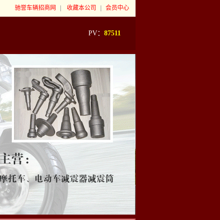
驰誉车辆招商网
|
收藏本公司
|
会员中心
PV：
87511